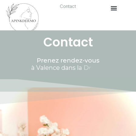
Contact
Contact
Prenez rendez-vous
à
V
a
l
e
n
c
e
d
a
n
s
l
a
D
r
e
m
ô