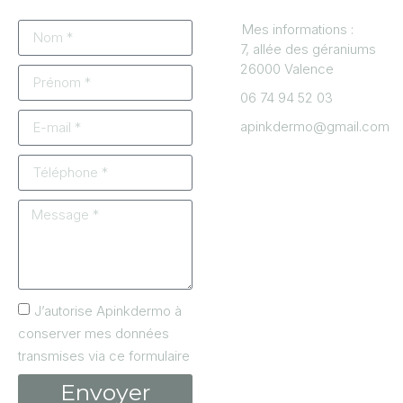
Mes informations :
7, allée des géraniums
26000 Valence
06 74 94 52 03
apinkdermo@gmail.com
J’autorise Apinkdermo à
conserver mes données
transmises via ce formulaire
Envoyer